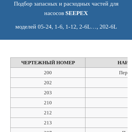
Подбор запасных и расходных частей для
насосов
SEEPEX
моделей 05-24, 1-6, 1-12, 2-6L…, 202-6L
ЧЕРТЕЖНЫЙ НОМЕР
НАИ
200
Перех
202
К
203
210
212
213