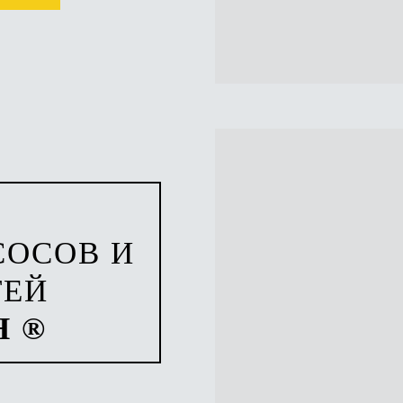
СОСОВ И
ТЕЙ
H ®