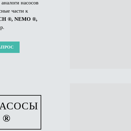
аналоги насосов
ные части к
H ®, NEMO ®,
р.
АПРОС
НАСОСЫ
 ®