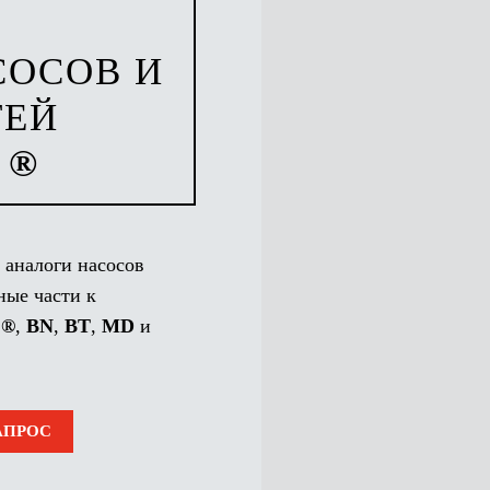
СОСОВ И
ТЕЙ
 ®
аналоги насосов
ные части к
 ®
,
BN
,
BT
,
MD
и
АПРОС