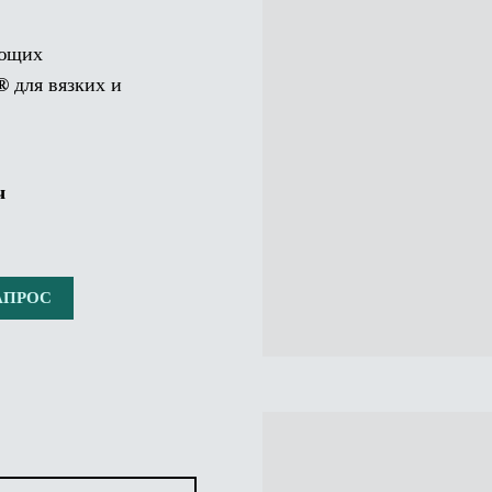
еющих
 ®
для вязких и
ч
АПРОС